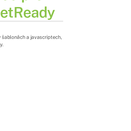
GetReady
 šablonách a javascriptech,
y.