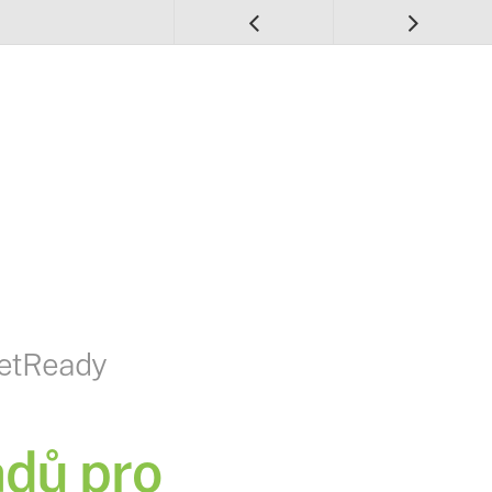
etReady
adů pro